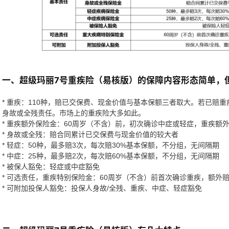
一、超级玛丽7号重疾险（易核版）的保障内容形态简单，
* 重疾：110种，赔已交保费、现金价值与基本保额三者取大。若已赔
身故或全残责任。市场上的重疾险大多如此。
* 重疾额外保险金：60周岁（不含）前，初次确诊中症或轻症，重疾额外
* 身故或全残：赔合同累计已交保费与现金价值的较大者
* 轻症：50种，最多赔3次，每次赔30%基本保额，不分组，无间隔期
* 中症：25种，最多赔2次，每次赔60%基本保额，不分组，无间隔期
* 被保人豁免：轻症或中症豁免
* 可选责任，重疾特别保险金：60周岁（不含）前首次确诊重疾，额外赔
* 可附加投保人豁免：投保人身故/全残、重疾、中症、轻症豁免