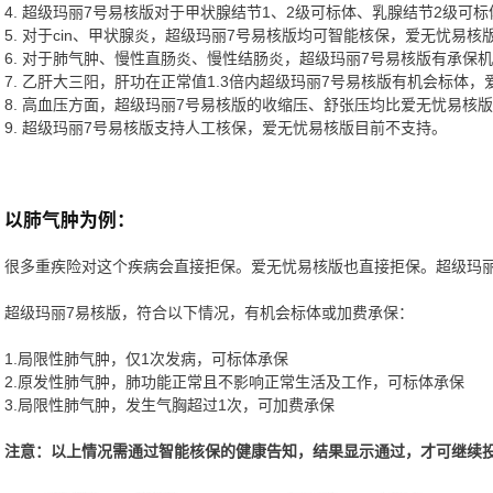
4. 超级玛丽7号易核版对于甲状腺结节1、2级可标体、乳腺结节2级可
5. 对于cin、甲状腺炎，超级玛丽7号易核版均可智能核保，爱无忧易
6. 对于肺气肿、慢性直肠炎、慢性结肠炎，超级玛丽7号易核版有承保
7. 乙肝大三阳，肝功在正常值1.3倍内超级玛丽7号易核版有机会标体
8. 高血压方面，超级玛丽7号易核版的收缩压、舒张压均比爱无忧易核版
9. 超级玛丽7号易核版支持人工核保，爱无忧易核版目前不支持。
以肺气肿为例：
很多重疾险对这个疾病会直接拒保。爱无忧易核版也直接拒保。超级玛丽
超级玛丽7易核版，符合以下情况，有机会标体或加费承保：
1.局限性肺气肿，仅1次发病，可标体承保
2.原发性肺气肿，肺功能正常且不影响正常生活及工作，可标体承保
3.局限性肺气肿，发生气胸超过1次，可加费承保
注意：以上情况需通过智能核保的健康告知，结果显示通过，才可继续