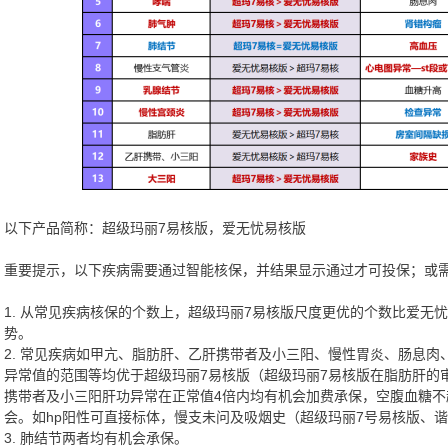
以下产品简称：超级玛丽7易核版，爱无忧易核版
重要提示，以下疾病需要通过智能核保，并结果显示通过才可投保；或
1. 从常见疾病核保的个数上，超级玛丽7易核版尺度更优的个数比爱无
势。
2. 常见疾病如甲亢、脂肪肝、乙肝携带者及小三阳、慢性胃炎、肠息
异常值的范围等均优于超级玛丽7易核版（超级玛丽7易核版在脂肪肝的
携带者及小三阳肝功异常在正常值4倍内均有机会加费承保，空腹血糖不超过
会。如hp阳性可直接标体，慢支未问及吸烟史（超级玛丽7号易核版、
3. 肺结节两者均有机会承保。