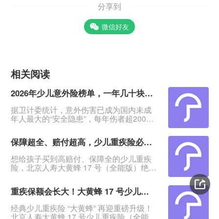
分享到
微信好友
相关阅读
2026年少儿意外险榜单，一年几十块搞定孩子意外保障
据卫计委统计，意外伤害已成为国内未成
年人最大的“安全隐患”，每年伤者超2000
万人！&nbsp;意外无法预料、无法阻挡，
怎么保护孩子？&nbsp;其实一份几十块钱
保障超全、赔付超高，少儿重疾险必看大黄蜂17号（全能版）
一年的意外险，就能报销孩子意外医疗
费，还提供意外身故/伤残赔付，给孩子一
想给孩子买到高赔付、保障全的少儿重疾
份确定保障。&nbsp;今日这2款意外险，低
险，北京人寿大黄蜂 17 号（全能版）绝对
至一年78元起，保障覆盖孩子大小意外风
是绕不开的王牌产品！它不仅覆盖轻中重
险。&nbsp;家里有娃的快来选，看哪款更
疾、少儿特疾、罕见病，还把赔付比例拉
适
重疾保额会长大！大黄蜂 17 号少儿重疾险（全能版）升级上线，保障与性价比全测评
到新高度 ——首次重疾最高多赔 108% 基
本保额，白血病最高可赔 608% 基本保
经典少儿重疾险 “大黄蜂” 再迎重磅升级！
额，买 50 万保额最高能赔 304 万，堪称
北京人寿大黄蜂 17 号少儿重疾险（全能