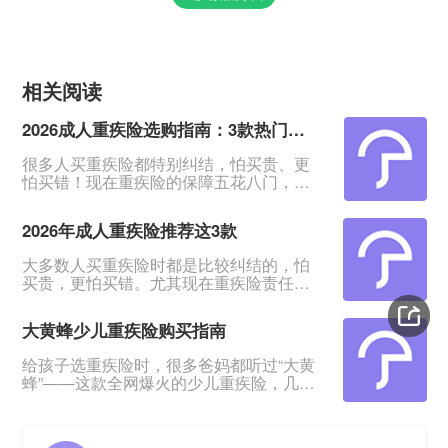
相关阅读
2026成人重疾险选购指南：3款热门产品全面测评
很多人买重疾险都特别纠结，怕买贵、更
怕买错！现在重疾险的保障五花八门，条
款又多又绕，普通人根本看不出好坏。我
专门对比整理了2026年市面上口碑、性价
2026年成人重疾险推荐这3款
比都靠前的3款成人重疾险，不管你是预算
有限、身体健康，还是身体有点小异常、
大多数人买重疾险时都是比较纠结的，怕
不好投保，都能从中挑到合适的。&nbsp;
买贵，更怕买错。尤其现在重疾险责任越
一、君龙超级玛丽16号Pro：普通人首选，
来越多，看得人眼花缭乱。&nbsp;经过对
赔得多、价格还划算超级玛丽系列一直是
比整理，给大家挑出成人重疾险榜单前列
重疾险里的性价比王
大黄蜂少儿重疾险购买指南
的3款产品，适合各种预算、不同身体状况
的人群。&nbsp;如果你打算买重疾险，如
给孩子选重疾险时，很多爸妈都听过“大黄
果你带病投保，或者预算紧张，这3款产品
蜂”——这款全网爆火的少儿重疾险，几乎
能满足你的需求。
成了家长圈的“标配”。但不少人心里都打
&nbsp;&nbsp;&nbsp;&nbsp;一、超级玛丽
鼓：这款产品到底是谁和保险公司一起定
16号Pro——
制的？在哪里买最放心？听说小雨伞保险