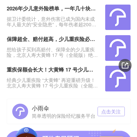
2026年少儿意外险榜单，一年几十块搞定孩子意外保障
据卫计委统计，意外伤害已成为国内未成
年人最大的“安全隐患”，每年伤者超2000
万人！&nbsp;意外无法预料、无法阻挡，
怎么保护孩子？&nbsp;其实一份几十块钱
保障超全、赔付超高，少儿重疾险必看大黄蜂17号（全能版）
一年的意外险，就能报销孩子意外医疗
费，还提供意外身故/伤残赔付，给孩子一
想给孩子买到高赔付、保障全的少儿重疾
份确定保障。&nbsp;今日这2款意外险，低
险，北京人寿大黄蜂 17 号（全能版）绝对
至一年78元起，保障覆盖孩子大小意外风
是绕不开的王牌产品！它不仅覆盖轻中重
险。&nbsp;家里有娃的快来选，看哪款更
疾、少儿特疾、罕见病，还把赔付比例拉
适
重疾保额会长大！大黄蜂 17 号少儿重疾险（全能版）升级上线，保障与性价比全测评
到新高度 ——首次重疾最高多赔 108% 基
本保额，白血病最高可赔 608% 基本保
经典少儿重疾险 “大黄蜂” 再迎重磅升级！
额，买 50 万保额最高能赔 304 万，堪称
北京人寿大黄蜂 17 号少儿重疾险（全能
少儿重疾险里的 “赔付天花板”！今天就从
版）全新登场，在 16 号全能版基础上优化
赔付实力、保障全面性、性价比三个维
升级，重疾保额逐年递增、保障范围再拓
度，深
宽、赔付力度再升级，一上线就成为家长
小雨伞
圈热议的爆款。很多家长都在问：这款新
点击关注
品到底好在哪？升级后值不值得给孩子入
简单透明的保险经纪服务平台
手？今天就从保障责任、核心亮点、价格
性价比、注意事项全方位拆解，帮你看清
这款少儿重疾险的真面