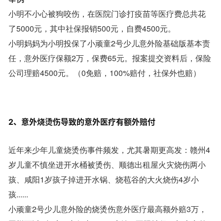
小明不小心被狗咬伤，在医院门诊打疫苗等医疗费总共花
了5000元，其中社保报销500元，自费4500元。
小明妈妈为小明投保了小顽童2号少儿意外险基础版基本责
任，意外医疗保额2万，保费65元。报案提交资料后，保险
公司理赔4500元。（0免赔，100%赔付，社保外也赔）
2、意外烧烫伤导致的意外医疗有额外赔付
近年来少年儿童烧烫伤事件频发，尤其暑期更高发：赣州4
岁儿童不慎坐进开水桶被烫伤、顺德出租屋火灾烧伤两小
孩、咸阳1岁孩子掉进开水锅、烧苞谷的大火烧伤4岁小
孩......
小顽童2号少儿意外险的烧烫伤意外医疗最高额外赔3万，