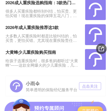
2026成人重疾险选购指南：3款热门产品全面测评
很多人买重疾险都特别纠结，怕买贵、更
怕买错！现在重疾险的保障五花八门，条
款又多又绕，普通人根本看不出好坏。我
专门对比整理了2026年市面上口碑、性价
2026年成人重疾险推荐这3款
比都靠前的3款成人重疾险，不管你是预算
有限、身体健康，还是身体有点小异常、
大多数人买重疾险时都是比较纠结的，怕
不好投保，都能从中挑到合适的。&nbsp;
买贵，更怕买错。尤其现在重疾险责任越
一、君龙超级玛丽16号Pro：普通人首选，
来越多，看得人眼花缭乱。&nbsp;经过对
赔得多、价格还划算超级玛丽系列一直是
比整理，给大家挑出成人重疾险榜单前列
重疾险里的性价比王
大黄蜂少儿重疾险购买指南
的3款产品，适合各种预算、不同身体状况
的人群。&nbsp;如果你打算买重疾险，如
给孩子选重疾险时，很多爸妈都听过“大黄
果你带病投保，或者预算紧张，这3款产品
蜂”——这款全网爆火的少儿重疾险，几乎
能满足你的需求。
成了家长圈的“标配”。但不少人心里都打
&nbsp;&nbsp;&nbsp;&nbsp;一、超级玛丽
鼓：这款产品到底是谁和保险公司一起定
16号Pro——
制的？在哪里买最放心？听说小雨伞保险
小雨伞
经纪是定制方，这家公司靠谱吗？理赔会
点击关注
不会麻烦？今天就来一一拆解这些问题，
简单透明的保险经纪服务平台
让你给娃买保险时心里有底。01 大黄蜂少
儿重疾险，是谁定制的？大黄蜂系列少儿
重疾险分两个核心版本：Ø