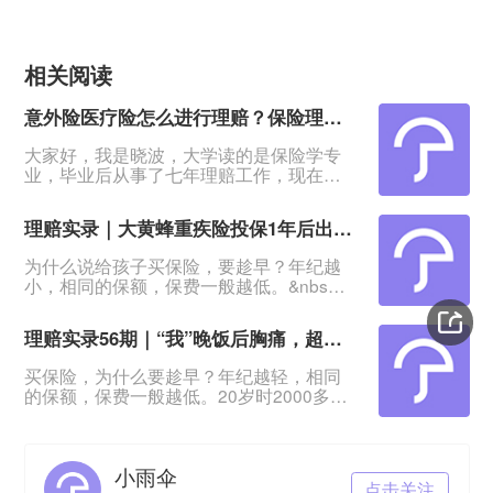
相关阅读
意外险医疗险怎么进行理赔？保险理赔时间有限制吗？
大家好，我是晓波，大学读的是保险学专
业，毕业后从事了七年理赔工作，现在是
小雨伞保险的一名理赔老师。之前小伞君
给我看了留言，发现大家都对理赔老师的
理赔实录｜大黄蜂重疾险投保1年后出险！1587.09保费，45万元赔付
工作感兴趣，所以今天我就来给大家揭秘
一下！因为小雨伞是保险经纪公司，所以
为什么说给孩子买保险，要趁早？年纪越
在小雨伞当理赔老师，既要面对客户，又
小，相同的保额，保费一般越低。&nbsp;
要对接保险公司，充当一个纽带的作用。
覃宝宝就是一个典型的例子。真实理赔实
没错！我就是那个能从保险公司手里把钱
录。小雨伞大黄蜂少儿重疾系列真实案例
拿给你的人！我的工作总的来说，就是围
理赔实录56期｜“我”晚饭后胸痛，超级玛丽赔11.25万元
产品名称: 小雨伞大黄蜂少儿重疾险3号
Plus保司名称: 横琴人寿被保险人: 覃宝
买保险，为什么要趁早？年纪越轻，相同
宝，1岁9个月投保时间: 2021-01-28已缴
的保额，保费一般越低。20岁时2000多保
保费1587.09出险原因:婴儿型脊髓性肌萎
费，40岁时可能就要翻3倍，6000元起步
缩症结案时长: 246小时赔偿金额
了。&nbsp;黄女士家就是一个典型的例
子。年轻的时候，黄女士觉得身体好，买
小雨伞
保险大概率是不会理赔的，纯属“浪费钱”。
点击关注