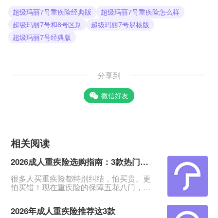
超级玛丽7号重疾险经典版
超级玛丽7号重疾险怎么样
超级玛丽7号和6号区别
超级玛丽7号易核版
超级玛丽7号经典版
分享到
微信好友
相关阅读
2026成人重疾险选购指南：3款热门产品全面测评
很多人买重疾险都特别纠结，怕买贵、更
怕买错！现在重疾险的保障五花八门，条
款又多又绕，普通人根本看不出好坏。我
专门对比整理了2026年市面上口碑、性价
2026年成人重疾险推荐这3款
比都靠前的3款成人重疾险，不管你是预算