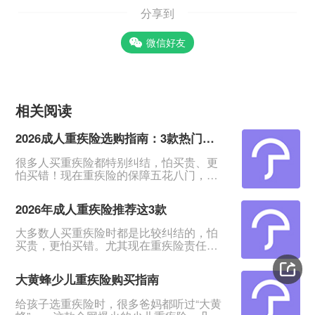
分享到
微信好友
相关阅读
2026成人重疾险选购指南：3款热门产品全面测评
很多人买重疾险都特别纠结，怕买贵、更
怕买错！现在重疾险的保障五花八门，条
款又多又绕，普通人根本看不出好坏。我
专门对比整理了2026年市面上口碑、性价
2026年成人重疾险推荐这3款
比都靠前的3款成人重疾险，不管你是预算
有限、身体健康，还是身体有点小异常、
大多数人买重疾险时都是比较纠结的，怕
不好投保，都能从中挑到合适的。&nbsp;
买贵，更怕买错。尤其现在重疾险责任越
一、君龙超级玛丽16号Pro：普通人首选，
来越多，看得人眼花缭乱。&nbsp;经过对
赔得多、价格还划算超级玛丽系列一直是
比整理，给大家挑出成人重疾险榜单前列
重疾险里的性价比王
大黄蜂少儿重疾险购买指南
的3款产品，适合各种预算、不同身体状况
的人群。&nbsp;如果你打算买重疾险，如
给孩子选重疾险时，很多爸妈都听过“大黄
果你带病投保，或者预算紧张，这3款产品