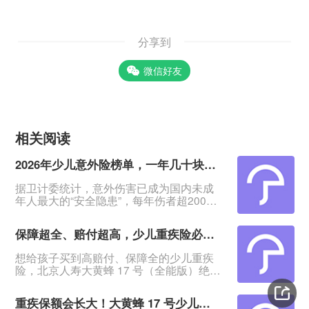
分享到
微信好友
相关阅读
2026年少儿意外险榜单，一年几十块搞定孩子意外保障
据卫计委统计，意外伤害已成为国内未成
年人最大的“安全隐患”，每年伤者超2000
万人！&nbsp;意外无法预料、无法阻挡，
怎么保护孩子？&nbsp;其实一份几十块钱
保障超全、赔付超高，少儿重疾险必看大黄蜂17号（全能版）
一年的意外险，就能报销孩子意外医疗
费，还提供意外身故/伤残赔付，给孩子一
想给孩子买到高赔付、保障全的少儿重疾
份确定保障。&nbsp;今日这2款意外险，低
险，北京人寿大黄蜂 17 号（全能版）绝对
至一年78元起，保障覆盖孩子大小意外风
是绕不开的王牌产品！它不仅覆盖轻中重
险。&nbsp;家里有娃的快来选，看哪款更
疾、少儿特疾、罕见病，还把赔付比例拉
适
重疾保额会长大！大黄蜂 17 号少儿重疾险（全能版）升级上线，保障与性价比全测评
到新高度 ——首次重疾最高多赔 108% 基