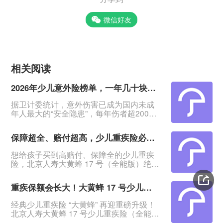
微信好友
相关阅读
2026年少儿意外险榜单，一年几十块搞定孩子意外保障
据卫计委统计，意外伤害已成为国内未成
年人最大的“安全隐患”，每年伤者超2000
万人！&nbsp;意外无法预料、无法阻挡，
怎么保护孩子？&nbsp;其实一份几十块钱
保障超全、赔付超高，少儿重疾险必看大黄蜂17号（全能版）
一年的意外险，就能报销孩子意外医疗
费，还提供意外身故/伤残赔付，给孩子一
想给孩子买到高赔付、保障全的少儿重疾
份确定保障。&nbsp;今日这2款意外险，低
险，北京人寿大黄蜂 17 号（全能版）绝对
至一年78元起，保障覆盖孩子大小意外风
是绕不开的王牌产品！它不仅覆盖轻中重
险。&nbsp;家里有娃的快来选，看哪款更
疾、少儿特疾、罕见病，还把赔付比例拉
适
重疾保额会长大！大黄蜂 17 号少儿重疾险（全能版）升级上线，保障与性价比全测评
到新高度 ——首次重疾最高多赔 108% 基
本保额，白血病最高可赔 608% 基本保
经典少儿重疾险 “大黄蜂” 再迎重磅升级！
额，买 50 万保额最高能赔 304 万，堪称
北京人寿大黄蜂 17 号少儿重疾险（全能
少儿重疾险里的 “赔付天花板”！今天就从
版）全新登场，在 16 号全能版基础上优化