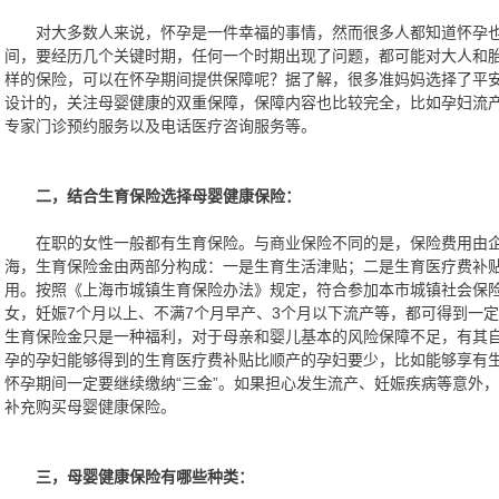
对大多数人来说，怀孕是一件幸福的事情，然而很多人都知道怀孕也
间，要经历几个关键时期，任何一个时期出现了问题，都可能对大人和
样的保险，可以在怀孕期间提供保障呢？据了解，很多准妈妈选择了平
设计的，关注母婴健康的双重保障，保障内容也比较完全，比如孕妇流
专家门诊预约服务以及电话医疗咨询服务等。
二，结合生育保险选择母婴健康保险：
在职的女性一般都有生育保险。与商业保险不同的是，保险费用由企
海，生育保险金由两部分构成：一是生育生活津贴；二是生育医疗费补
用。按照《上海市城镇生育保险办法》规定，符合参加本市城镇社会保
女，妊娠7个月以上、不满7个月早产、3个月以下流产等，都可得到一
生育保险金只是一种福利，对于母亲和婴儿基本的风险保障不足，有其
孕的孕妇能够得到的生育医疗费补贴比顺产的孕妇要少，比如能够享有
怀孕期间一定要继续缴纳“三金”。如果担心发生流产、妊娠疾病等意外
补充购买母婴健康保险。
三，母婴健康保险有哪些种类：