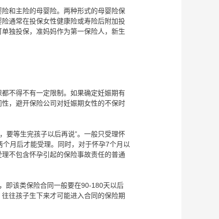
险和主险的母婴险。两种形式的母婴险保
婴险通常在投保女性健康险或寿险后附加投
可单独投保，准妈妈作为第一保险人，新生
都不得不有一定限制。如果确定妊娠期有
间性，避开保险公司对妊娠期女性的不保时
，要等生完孩子以后再说”。一般只受理怀
两个月后才能受理。同时，对于怀孕7个月以
受理不包含怀孕引起的保险事故责任的普通
该类保险合同一般要在90-180天以后
，往往孩子生下来才可能进入合同的保险期