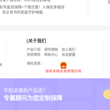
疾/失能双保障+个税优惠！人保民享福测
：央企背书的家庭守护神器
关于我们
产品介绍
保险理赔
加入我们
资质牌照
帮助中心
信息披露
保险资质：
天
269633000000800
小雨伞保险经纪：9112011608300716X9
小
不知道哪款产品选？
6
小雨伞保险经纪
津ICP备17005385号-3
增值电信业务经营许可证：
合字
8全国文化市场举报
网上有害信息举报专区
公安网备
违法和不良信息
专属顾问为您定制保障
津公网安备 12019202000239号
工商网监电子标识