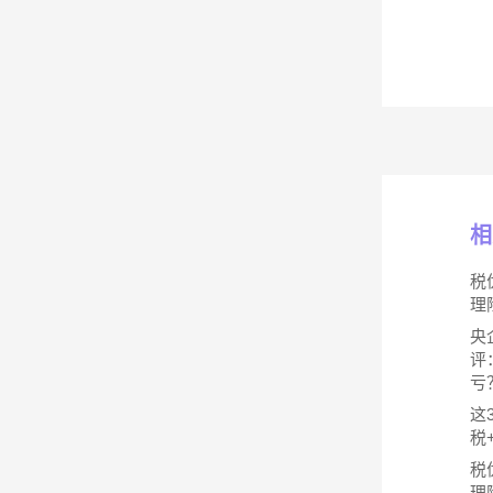
相
税
理
央
评
亏
这
税
税
理