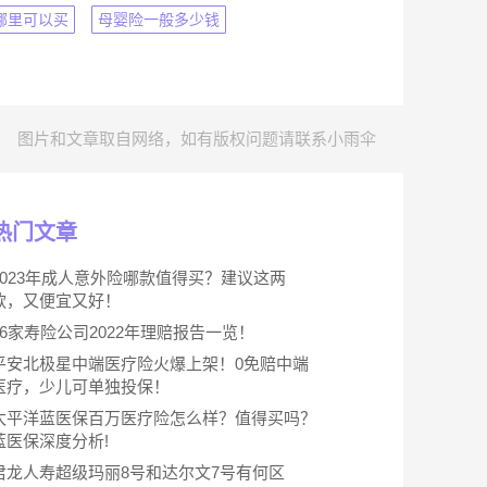
哪里可以买
母婴险一般多少钱
图片和文章取自网络，如有版权问题请联系小雨伞
热门文章
2023年成人意外险哪款值得买？建议这两
款，又便宜又好！
66家寿险公司2022年理赔报告一览！
平安北极星中端医疗险火爆上架！0免赔中端
医疗，少儿可单独投保！
太平洋蓝医保百万医疗险怎么样？值得买吗？
蓝医保深度分析!
君龙人寿超级玛丽8号和达尔文7号有何区