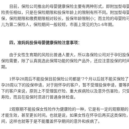
目前，保险公司推出的母婴健康保险主要有两种形式，即附加型母婴
险责任相似，只是在保险期限和投保年龄上的限制有所不同。附加型母
保，保险期限和缴费期限相对较长，投保年龄限制小；而主险的母婴险
儿为第二保险人，保险期间一般较短，市面上常见的为1-6年期。
四，准妈妈投保母婴健康保险注意事项：
由于女性生育期的风险比普通人要大，所以各保险公司对于孕妇投保
保险需要，除了认真挑选此保障功能的保险产品外，还应注意投保的时
期。
1怀孕28周后不能投保目前保险公司都是“7个月以后就不能买保险了
孕28周以下的投保申请，对于刚怀孕的客户，暂不受理投保申请，要等
下的客户来说，原则上不受理医疗险、重大疾病险以及意外伤害险，只
寿险，而且在投保时须进行普通身体检查。
2观察期不能投保女性险作为健康险的一种，它是有一定的观察期的，即
才能生效，甚至更长时间。也就是说，如果女性在怀孕后再买这类保险
间，这样也就等于是不能覆盖怀孕期间的意外和疾病了。