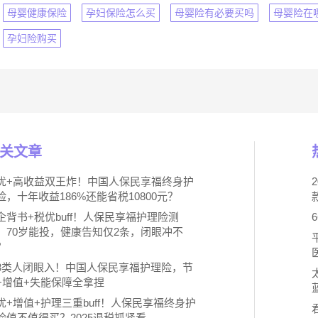
母婴健康保险
孕妇保险怎么买
母婴险有必要买吗
母婴险在
孕妇险购买
关文章
优+高收益双王炸！中国人保民享福终身护
险，十年收益186%还能省税10800元？
企背书+税优buff！人保民享福护理险测
：70岁能投，健康告知仅2条，闭眼冲不
？
3类人闭眼入！中国人保民享福护理险，节
+增值+失能保障全拿捏
优+增值+护理三重buff！人保民享福终身护
险值不值得买？2025退税抓紧看