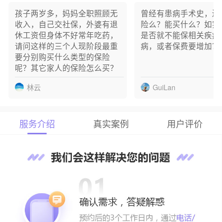
赵** 已成功预约
孩子两岁多，妈妈全职照顾无
曾经有患病手术史，还
多** 已成功预约
收入，自己交社保，外婆有退
险么？能买什么？如实
L** 已成功预约
休工资但身体不好常年吃药，
是否就不能保相关疾病
人** 已成功预约
请问这样的三个人现阶段最重
病，或者保费要增加？
高** 已成功预约
要分别购买什么类型的保险
毕** 已成功预约
呢？其它家人的保险怎么买？
白** 已成功预约
林云
GuiLan
服务介绍
真实案例
用户评价