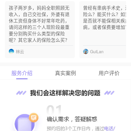
?** 已成功预约
孩子两岁多，妈妈全职照顾无
曾经有患病手术史，还
等** 已成功预约
收入，自己交社保，外婆有退
险么？能买什么？如实
张** 已成功预约
休工资但身体不好常年吃药，
是否就不能保相关疾病
刘** 已成功预约
请问这样的三个人现阶段最重
病，或者保费要增加？
L** 已成功预约
要分别购买什么类型的保险
哈** 已成功预约
呢？其它家人的保险怎么买？
圆** 已成功预约
林云
GuiLan
服务介绍
真实案例
用户评价