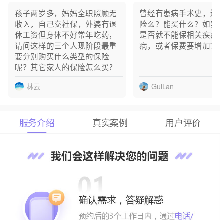
李** 已成功预约
孩子两岁多，妈妈全职照顾无
曾经有患病手术史，还
1** 已成功预约
收入，自己交社保，外婆有退
险么？能买什么？如实
1** 已成功预约
休工资但身体不好常年吃药，
是否就不能保相关疾病
1** 已成功预约
请问这样的三个人现阶段最重
病，或者保费要增加？
1** 已成功预约
要分别购买什么类型的保险
1** 已成功预约
呢？其它家人的保险怎么买？
1** 已成功预约
1** 已成功预约
林云
GuiLan
刘** 已成功预约
服务介绍
真实案例
用户评价