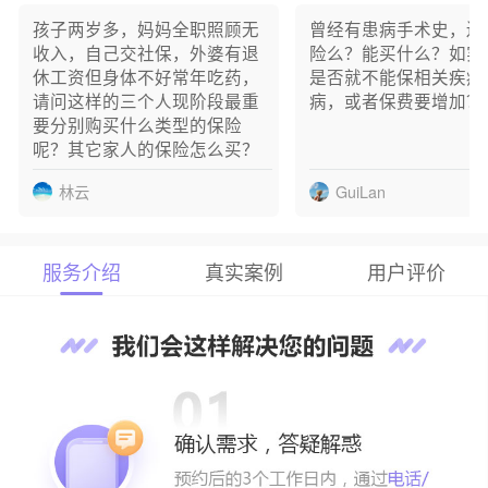
哈** 已成功预约
孩子两岁多，妈妈全职照顾无
曾经有患病手术史，还
罗** 已成功预约
收入，自己交社保，外婆有退
险么？能买什么？如实
胡** 已成功预约
休工资但身体不好常年吃药，
是否就不能保相关疾病
黄** 已成功预约
请问这样的三个人现阶段最重
病，或者保费要增加？
成** 已成功预约
要分别购买什么类型的保险
郑** 已成功预约
呢？其它家人的保险怎么买？
林云
GuiLan
服务介绍
真实案例
用户评价