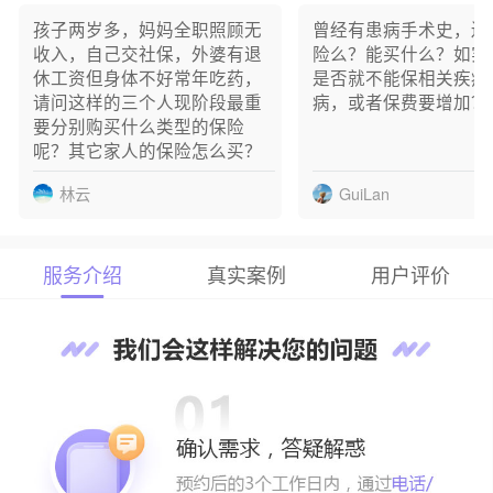
王** 已成功预约
孩子两岁多，妈妈全职照顾无
曾经有患病手术史，还
w** 已成功预约
收入，自己交社保，外婆有退
险么？能买什么？如实
忘** 已成功预约
休工资但身体不好常年吃药，
是否就不能保相关疾病
用** 已成功预约
请问这样的三个人现阶段最重
病，或者保费要增加？
张** 已成功预约
要分别购买什么类型的保险
曾** 已成功预约
呢？其它家人的保险怎么买？
H** 已成功预约
大** 已成功预约
林云
GuiLan
服务介绍
真实案例
用户评价