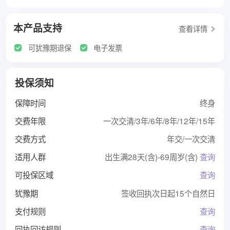
本产品支持
查看详情
可犹豫期退保
电子发票
投保须知
保障时间
终身
交费年限
一次交清/3年/6年/8年/12年/15年
交费方式
年交/一次交清
适用人群
出生满28天(含)-69周岁(含)
查询
可投保区域
查询
犹豫期
签收回执次日起15个自然日
支付规则
查询
回执回访规则
查询