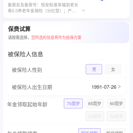
备案名及备案号：恒安标准幸福到老长
寿2.0养老年金保险（分红型）；产品条
款文字编码：恒安标准人寿[2026]养老
年金保险019号；备案编号：恒安标准
保费试算
司字[2026]111号
请按需选择，
您所选的信息将作为投保方案
被保险人信息
被保险人性别
男
女
1991-07-26
被保险人出生日期
70周岁
65周岁
60周岁
年金领取起始年龄
55周岁
50周岁