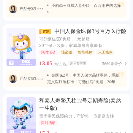
小雨伞王牌成人意外险，百万用户的选择
产品专家Luna
中国人保金医保3号百万医疗险
可升级住院0免赔，1元起赔
20年保证续保，家庭单最高享85折
限时活动
慢必赔
智能核保
人工核保
13.05
元/月起
5669条评价
详见费率表
金医保2号，中国人保大品牌承保，重新
产品专家Luna
定义医疗险标准！可选住院0免赔，20年安
心续保 ，保障全面升级，无惧未来医疗风
险。
和泰人寿擎天柱12号定期寿险(泰然
一生版)
费率亲民保障给力，守护每一位家庭支柱
限时活动
15.2