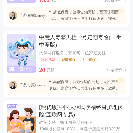
元起
309条评价
超低保费，健康告知宽松，百万保额百
产品专家Laney
元起。家庭守护/日常出行保更多，猝死可
赔最高400万
中意人寿擎天柱12号定期寿险(一生
中意版)
大保司好服务，守护每一位家庭支柱
限时活动
智能核保
人工核保
20
元起
52条评价
高配保障，百万保额百元起，女性费率
产品专家Laney
更优。家庭守护/日常出行保更多，驾乘自
燃也能赔
[税优版]中国人保民享福终身护理保
险(互联网专属)
政策支持，每年最高节税45%
10年增长最高186%，高发特疾最高赔320万