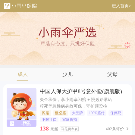
进入首页>
成人
少儿
父母
中国人保大护甲8号意外险(旗舰版)
央企承保，享小雨伞闪赔 + 慢必赔承诺
猝死等急性病身故可保，守护顶梁柱
闪赔
慢必赔
大品牌
100%赔付
保猝死
不限社保
家庭折扣
138
元起
402条评价
详见费率表