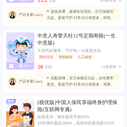
元起
305条评价
超低保费，健康告知宽松，百万保额百
产品专家Laney
元起。家庭守护/日常出行保更多，猝死可
赔最高400万
中意人寿擎天柱12号定期寿险(一生
中意版)
大保司好服务，守护每一位家庭支柱
限时活动
智能核保
人工核保
20
元起
51条评价
高配保障，百万保额百元起，女性费率
产品专家Laney
更优。家庭守护/日常出行保更多，驾乘自
燃也能赔
[税优版]中国人保民享福终身护理保
险(互联网专属)
政策支持，每年最高节税45%
10年增长最高186%，高发特疾最高赔320万