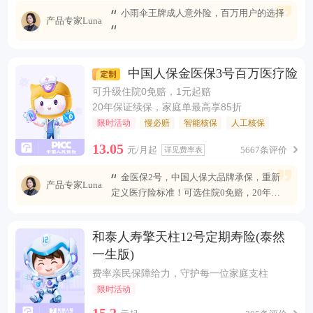
小雨伞王牌成人意外险，百万用户的选择
产品专家Luna
中国人保金医保3号百万医疗险
可升级住院0免赔，1元起赔
20年保证续保，家庭单最高享85折
限时活动
慢必赔
智能核保
人工核保
13.05
元/月起
5667条评价
详见费率表
金医保2号，中国人保大品牌承保，重新
产品专家Luna
定义医疗险标准！可选住院0免赔，20年安
心续保 ，保障全面升级，无惧未来医疗风
险。
和泰人寿擎天柱12号定期寿险(泰然
一生版)
费率亲民保障给力，守护每一位家庭支柱
限时活动
15.2