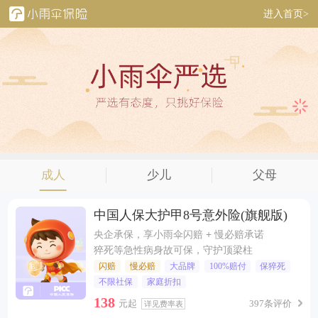
进入首页>
成人
少儿
父母
中国人保大护甲8号意外险(旗舰版)
央企承保，享小雨伞闪赔 + 慢必赔承诺
猝死等急性病身故可保，守护顶梁柱
闪赔
慢必赔
大品牌
100%赔付
保猝死
不限社保
家庭折扣
138
元起
397条评价
详见费率表