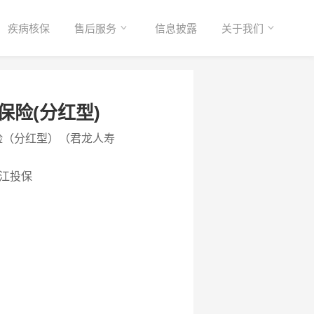
疾病核保
售后服务
信息披露
关于我们
保险(分红型)
险（分红型）（君龙人寿
）
江投保
》