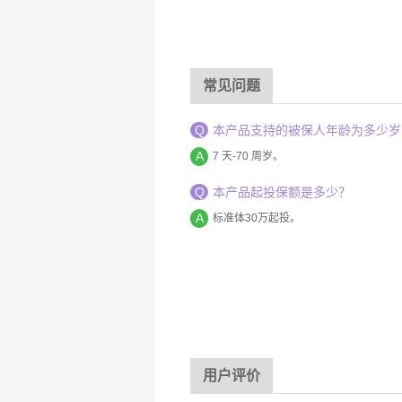
常见问题
Q
本产品支持的被保人年龄为多少岁
A
7 天-70 周岁。
Q
本产品起投保额是多少？
A
标准体30万起投。
用户评价