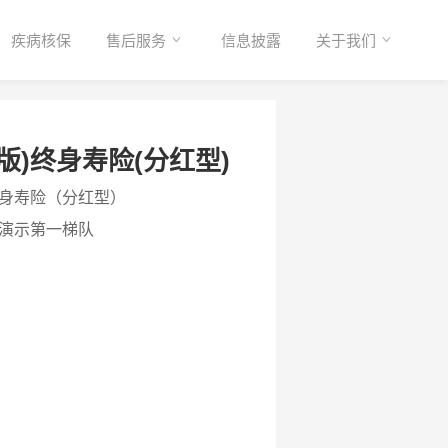
疾病核保
售后服务
信息披露
关于我们
版)终身寿险(分红型)
身寿险（分红型）
演示第一梯队