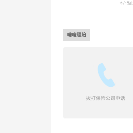
本产品
嗖嗖理赔