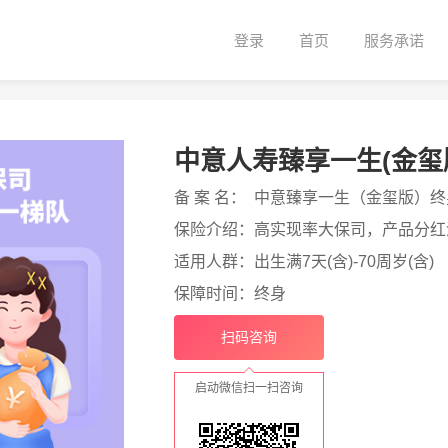
登录
首页
服务承诺
中意人寿臻享一生(金玺
备 案 名：
中意臻享一生（金玺版）终
保险介绍：
高实现率大保司，产品分红
适用人群：
出生满7天(含)-70周岁(含)
保障时间：
终身
扫码咨询
启动微信扫一扫咨询