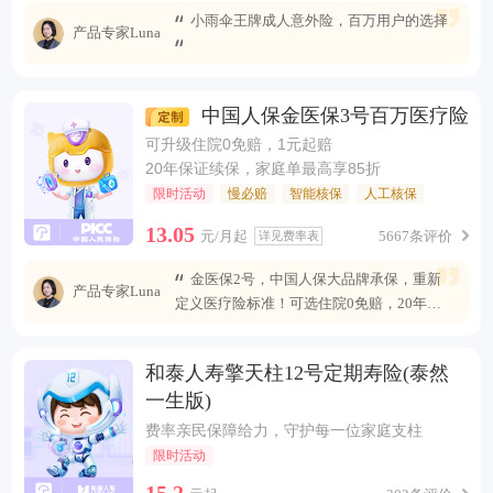
小雨伞王牌成人意外险，百万用户的选择
产品专家Luna
中国人保金医保3号百万医疗险
可升级住院0免赔，1元起赔
20年保证续保，家庭单最高享85折
限时活动
慢必赔
智能核保
人工核保
13.05
元/月起
5667条评价
详见费率表
金医保2号，中国人保大品牌承保，重新
产品专家Luna
定义医疗险标准！可选住院0免赔，20年安
心续保 ，保障全面升级，无惧未来医疗风
险。
和泰人寿擎天柱12号定期寿险(泰然
一生版)
费率亲民保障给力，守护每一位家庭支柱
限时活动
15.2