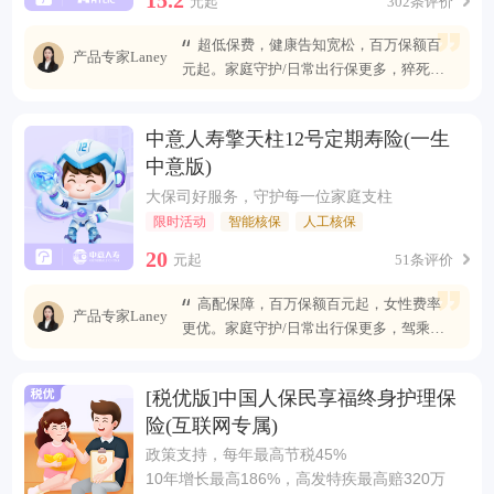
元起
302条评价
超低保费，健康告知宽松，百万保额百
产品专家Laney
元起。家庭守护/日常出行保更多，猝死可
赔最高400万
中意人寿擎天柱12号定期寿险(一生
中意版)
大保司好服务，守护每一位家庭支柱
限时活动
智能核保
人工核保
20
元起
51条评价
高配保障，百万保额百元起，女性费率
产品专家Laney
更优。家庭守护/日常出行保更多，驾乘自
燃也能赔
[税优版]中国人保民享福终身护理保
险(互联网专属)
政策支持，每年最高节税45%
10年增长最高186%，高发特疾最高赔320万