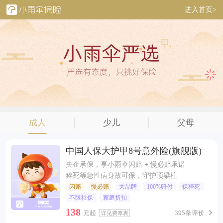
进入首页>
成人
少儿
父母
中国人保大护甲8号意外险(旗舰版)
央企承保，享小雨伞闪赔 + 慢必赔承诺
猝死等急性病身故可保，守护顶梁柱
闪赔
慢必赔
大品牌
100%赔付
保猝死
不限社保
家庭折扣
138
元起
395条评价
详见费率表