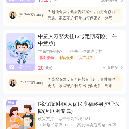
元起
304条评价
超低保费，健康告知宽松，百万保额百
产品专家Laney
元起。家庭守护/日常出行保更多，猝死可
赔最高400万
中意人寿擎天柱12号定期寿险(一生
中意版)
大保司好服务，守护每一位家庭支柱
限时活动
智能核保
人工核保
20
元起
51条评价
高配保障，百万保额百元起，女性费率
产品专家Laney
更优。家庭守护/日常出行保更多，驾乘自
燃也能赔
[税优版]中国人保民享福终身护理保
险(互联网专属)
政策支持，每年最高节税45%
10年增长最高186%，高发特疾最高赔320万