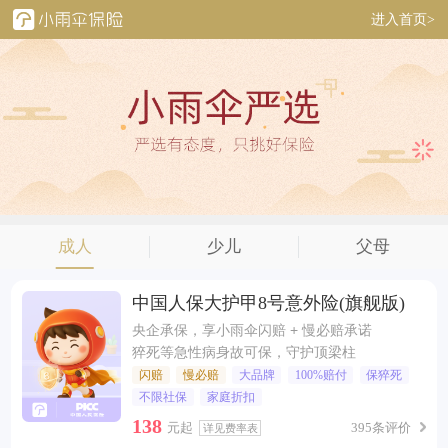
进入首页>
成人
少儿
父母
中国人保大护甲8号意外险(旗舰版)
央企承保，享小雨伞闪赔 + 慢必赔承诺
猝死等急性病身故可保，守护顶梁柱
闪赔
慢必赔
大品牌
100%赔付
保猝死
不限社保
家庭折扣
138
元起
395条评价
详见费率表