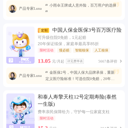
小雨伞王牌成人意外险，百万用户的选择
产品专家Luna
中国人保金医保3号百万医疗险
可升级住院0免赔，1元起赔
20年保证续保，家庭单最高享85折
限时活动
慢必赔
智能核保
人工核保
13.05
元/月起
5667条评价
详见费率表
金医保2号，中国人保大品牌承保，重新
产品专家Luna
定义医疗险标准！可选住院0免赔，20年安
心续保 ，保障全面升级，无惧未来医疗风
险。
和泰人寿擎天柱12号定期寿险(泰然
一生版)
费率亲民保障给力，守护每一位家庭支柱
限时活动
15.2