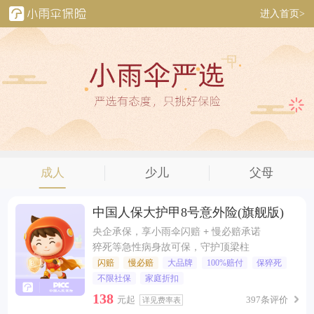
进入首页>
成人
少儿
父母
中国人保大护甲8号意外险(旗舰版)
央企承保，享小雨伞闪赔 + 慢必赔承诺
猝死等急性病身故可保，守护顶梁柱
闪赔
慢必赔
大品牌
100%赔付
保猝死
不限社保
家庭折扣
138
元起
397条评价
详见费率表