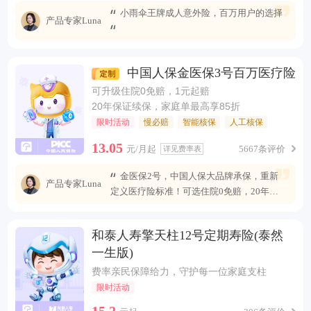
小雨伞王牌成人意外险，百万用户的选择
产品专家Luna
中国人保金医保3号百万医疗险
可升级住院0免赔，1元起赔
20年保证续保，家庭单最高享85折
限时活动
慢必赔
智能核保
人工核保
13.05
元/月起
5667条评价
详见费率表
金医保2号，中国人保大品牌承保，重新
产品专家Luna
定义医疗险标准！可选住院0免赔，20年安
心续保 ，保障全面升级，无惧未来医疗风
险。
和泰人寿擎天柱12号定期寿险(泰然
一生版)
费率亲民保障给力，守护每一位家庭支柱
限时活动
15.2