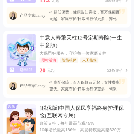
元起
306条评价
超低保费，健康告知宽松，百万保额百
产品专家Laney
元起。家庭守护/日常出行保更多，猝死可
赔最高400万
中意人寿擎天柱12号定期寿险(一生
中意版)
大保司好服务，守护每一位家庭支柱
限时活动
智能核保
人工核保
20
元起
52条评价
高配保障，百万保额百元起，女性费率
产品专家Laney
更优。家庭守护/日常出行保更多，驾乘自
燃也能赔
[税优版]中国人保民享福终身护理保
险(互联网专属)
政策支持，每年最高节税45%
10年增长最高186%，高发特疾最高赔320万