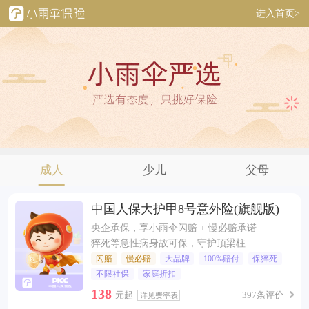
进入首页>
成人
少儿
父母
中国人保大护甲8号意外险(旗舰版)
央企承保，享小雨伞闪赔 + 慢必赔承诺
猝死等急性病身故可保，守护顶梁柱
闪赔
慢必赔
大品牌
100%赔付
保猝死
不限社保
家庭折扣
138
元起
397条评价
详见费率表