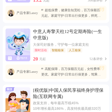
元起
306条评价
超低保费，健康告知宽松，百万保额百
产品专家Laney
元起。家庭守护/日常出行保更多，猝死可
赔最高400万
中意人寿擎天柱12号定期寿险(一生
中意版)
大保司好服务，守护每一位家庭支柱
限时活动
智能核保
人工核保
20
元起
52条评价
高配保障，百万保额百元起，女性费率
产品专家Laney
更优。家庭守护/日常出行保更多，驾乘自
燃也能赔
[税优版]中国人保民享福终身护理保
险(互联网专属)
政策支持，每年最高节税45%
10年增长最高186%，高发特疾最高赔320万