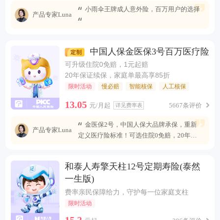
小雨伞王牌成人意外险，百万用户的选择
产品专家Luna
中国人保金医保3号百万医疗险
可升级住院0免赔，1元起赔
20年保证续保，家庭单最高享85折
限时活动
慢必赔
智能核保
人工核保
13.05
元/月起
5667条评价
详见费率表
金医保2号，中国人保大品牌承保，重新
产品专家Luna
定义医疗险标准！可选住院0免赔，20年安
心续保 ，保障全面升级，无惧未来医疗风
险。
和泰人寿擎天柱12号定期寿险(泰然
一生版)
费率亲民保障给力，守护每一位家庭支柱
限时活动
15.2