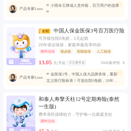
小雨伞王牌成人意外险，百万用户的选择
产品专家Luna
中国人保金医保3号百万医疗险
可升级住院0免赔，1元起赔
20年保证续保，家庭单最高享85折
限时活动
慢必赔
智能核保
人工核保
13.05
元/月起
5668条评价
详见费率表
金医保2号，中国人保大品牌承保，重新
产品专家Luna
定义医疗险标准！可选住院0免赔，20年安
心续保 ，保障全面升级，无惧未来医疗风
险。
和泰人寿擎天柱12号定期寿险(泰然
一生版)
费率亲民保障给力，守护每一位家庭支柱
限时活动
15.2