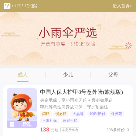
进入首页>
成人
少儿
父母
中国人保大护甲8号意外险(旗舰版)
央企承保，享小雨伞闪赔 + 慢必赔承诺
猝死等急性病身故可保，守护顶梁柱
闪赔
慢必赔
大品牌
100%赔付
保猝死
不限社保
家庭折扣
138
元起
398条评价
详见费率表