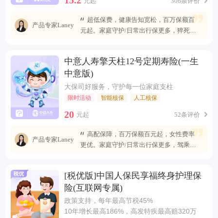
元起
306条评价
超低保费，健康告知宽松，百万保额百
产品专家Laney
元起。家庭守护/日常出行保更多，猝死可
赔最高400万
中意人寿擎天柱12号定期寿险(一生
中意版)
大保司好服务，守护每一位家庭支柱
限时活动
智能核保
人工核保
20
元起
52条评价
高配保障，百万保额百元起，女性费率
产品专家Laney
更优。家庭守护/日常出行保更多，驾乘自
燃也能赔
[税优版]中国人保民享福终身护理保
险(互联网专属)
政策支持，每年最高节税45%
10年增长最高186%，高发特疾最高赔320万