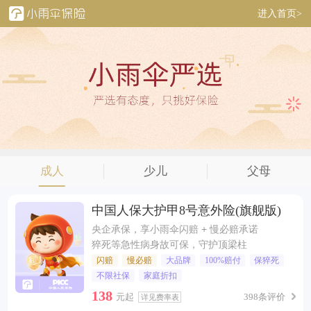
进入首页>
成人
少儿
父母
中国人保大护甲8号意外险(旗舰版)
央企承保，享小雨伞闪赔 + 慢必赔承诺
猝死等急性病身故可保，守护顶梁柱
闪赔
慢必赔
大品牌
100%赔付
保猝死
不限社保
家庭折扣
138
元起
398条评价
详见费率表