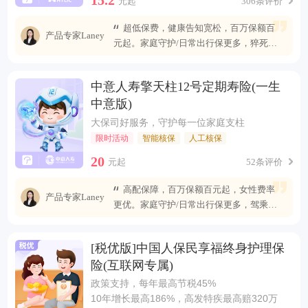
元起
306条评价
超低保费，健康告知宽松，百万保额百
产品专家Laney
元起。家庭守护/日常出行保更多，猝死可
赔最高400万
中意人寿擎天柱12号定期寿险(一生
中意版)
大保司好服务，守护每一位家庭支柱
限时活动
智能核保
人工核保
20
元起
52条评价
高配保障，百万保额百元起，女性费率
产品专家Laney
更优。家庭守护/日常出行保更多，驾乘自
燃也能赔
[税优版]中国人保民享福终身护理保
险(互联网专属)
政策支持，每年最高节税45%
10年增长最高186%，高发特疾最高赔320万