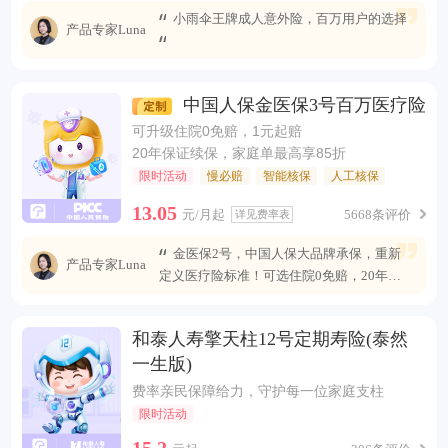
小雨伞王牌成人意外险，百万用户的选择
产品专家Luna
中国人保金医保3号百万医疗险
可升级住院0免赔，1元起赔
20年保证续保，家庭单最高享85折
限时活动
慢必赔
智能核保
人工核保
13.05
元/月起
5668条评价
详见费率表
金医保2号，中国人保大品牌承保，重新
产品专家Luna
定义医疗险标准！可选住院0免赔，20年安
心续保 ，保障全面升级，无惧未来医疗风
险。
和泰人寿擎天柱12号定期寿险(泰然
一生版)
费率亲民保障给力，守护每一位家庭支柱
限时活动
15.2