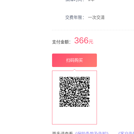
交费年限
一次交清
366
元
支付金额：
扫码购买
更多请查看
《保险条款及告知》
、
《客户告