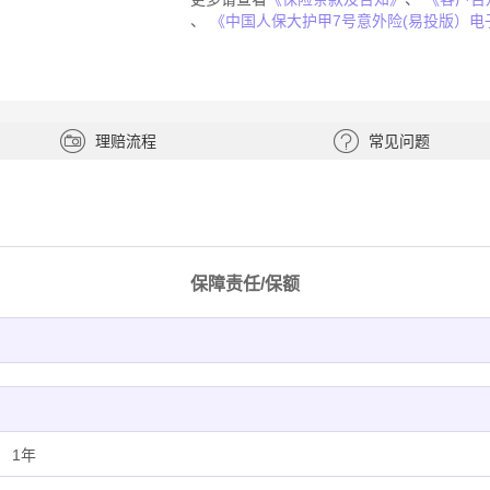
、
《中国人保大护甲7号意外险(易投版）电
理赔流程
常见问题
保障责任/保额
1年