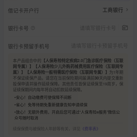
工商银行
借记卡开户行
银行卡号
银行卡预留手机号
本产品组合中的
【人保寿险特定疾病2.0门急诊医疗保险（互联
网专属）】
【人保寿险少儿外购药械费用医疗保险（互联网专
属）】
【人保寿险一般特需医疗保险（互联网专属）】
为1年期
不保证续保产品，请您在当前保险期间届满前
30
天内提交重新
投保申请并操作延续保障。其他责任皆保证续保至19周岁，保
证续保期间内每年将自动扣款延续保障。
•安心！自动缴费可使保障不间断
•省心！免等待期免重新健康告知申请续保
•放心！无额外费用，开启后您可通过“人保寿险e服务”微信公
众号随时取消
续保保费与被保险人年龄等有关，详见
《费率表》