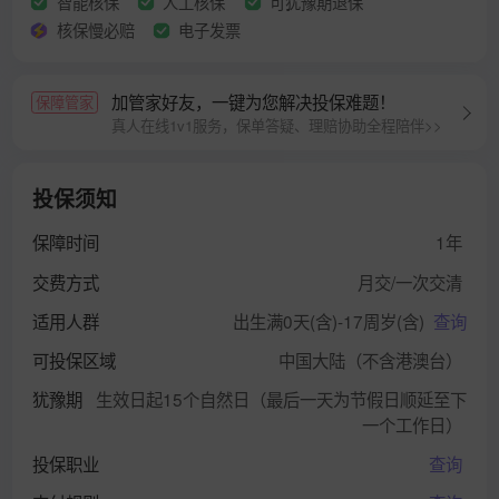
智能核保
人工核保
可犹豫期退保
核保慢必赔
电子发票
加管家好友，一键为您解决投保难题！
保障管家
真人在线1v1服务，保单答疑、理赔协助全程陪伴>>
投保须知
保障时间
1年
交费方式
月交/一次交清
适用人群
出生满0天(含)-17周岁(含)
查询
可投保区域
中国大陆（不含港澳台）
犹豫期
生效日起15个自然日（最后一天为节假日顺延至下
一个工作日）
投保职业
查询