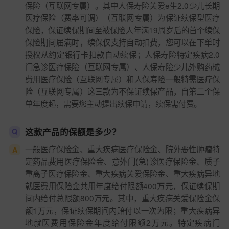
保险（互联网专属）。其中人保寿险关爱e生2.0少儿长期
医疗保险（费率可调）（互联网专属）为保证续保型医疗
保险，保证续保期间至被保险人年满19周岁后的首个续保
保险期间届满时，续保仅支持自动扣费，您可以在下单时
授权从约定银行卡扣款自动续保；人保寿险特定疾病2.0
门急诊医疗保险（互联网专属）、人保寿险少儿外购药械
费用医疗保险（互联网专属）和人保寿险一般特需医疗保
险（互联网专属）这三款为不保证续保产品，自第二个保
单年度起，需要您主动提出续保申请，续保需付费。
这款产品的保额是多少？
Q
一般医疗保险金、重大疾病医疗保险金、院外恶性肿瘤特
A
定药品费用医疗保险金、意外门(急)诊医疗保险金、质子
重离子医疗保险金、重大疾病关爱保险金、重大疾病异地
就医费用保险金共用年度给付限额400万元，保证续保期
间内给付总限额800万元。其中，重大疾病关爱保险金保
额1万元，保证续保期间内赔付以一次为限；重大疾病异
地就医费用保险金年度给付限额2万元。特定疾病门