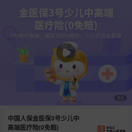
1
/
5
中国人保金医保3号少儿中
高端医疗险(0免赔)