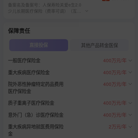
备案名及备案号：人保寿险关爱e生2.0
少儿长期医疗保险（费率可调）（互联
网专属）、人保寿险少儿外购药械费用
医疗保险（互联网专属）、人保寿险特
定疾病2.0门急诊医疗保险（互联网专
保障责任
属）、人保寿险一般特需医疗保险（互
联网专属）
直接投保
其他产品转金医保
一般医疗保险金
400万元/年
重大疾病医疗保险金
400万元/年
院外恶性肿瘤特定药品费用
400万元/年
医疗保险金
质子重离子医疗保险金
400万元/年
意外门（急）诊医疗保险金
400万元/年
重大疾病异地就医费用保险
2万元/年
金