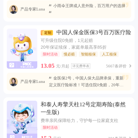
小雨伞王牌成人意外险，百万用户的选择
产品专家Luna
中国人保金医保3号百万医疗险
可升级住院0免赔，1元起赔
20年保证续保，家庭单最高享85折
限时活动
慢必赔
智能核保
人工核保
13.05
元/月起
5667条评价
详见费率表
金医保2号，中国人保大品牌承保，重新
产品专家Luna
定义医疗险标准！可选住院0免赔，20年安
心续保 ，保障全面升级，无惧未来医疗风
险。
和泰人寿擎天柱12号定期寿险(泰然
一生版)
费率亲民保障给力，守护每一位家庭支柱
限时活动
15.2