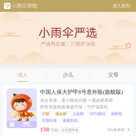
进入首页>
成人
少儿
父母
中国人保大护甲8号意外险(旗舰版)
央企承保，享小雨伞闪赔 + 慢必赔承诺
猝死等急性病身故可保，守护顶梁柱
闪赔
慢必赔
大品牌
100%赔付
保猝死
不限社保
家庭折扣
138
元起
395条评价
详见费率表