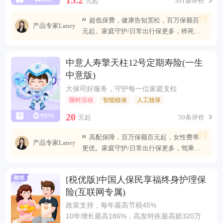
元起
301条评价
超低保费，健康告知宽松，百万保额百
产品专家Laney
元起。家庭守护/日常出行保更多，猝死可
赔最高400万
中意人寿擎天柱12号定期寿险(一生
中意版)
大保司好服务，守护每一位家庭支柱
限时活动
智能核保
人工核保
20
元起
50条评价
高配保障，百万保额百元起，女性费率
产品专家Laney
更优。家庭守护/日常出行保更多，驾乘自
燃也能赔
[税优版]中国人保民享福终身护理保
险(互联网专属)
政策支持，每年最高节税45%
10年增长最高186%，高发特疾最高赔320万