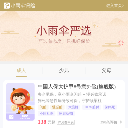
进入首页>
成人
少儿
父母
中国人保大护甲8号意外险(旗舰版)
央企承保，享小雨伞闪赔 + 慢必赔承诺
猝死等急性病身故可保，守护顶梁柱
闪赔
慢必赔
大品牌
100%赔付
保猝死
不限社保
家庭折扣
138
元起
398条评价
详见费率表