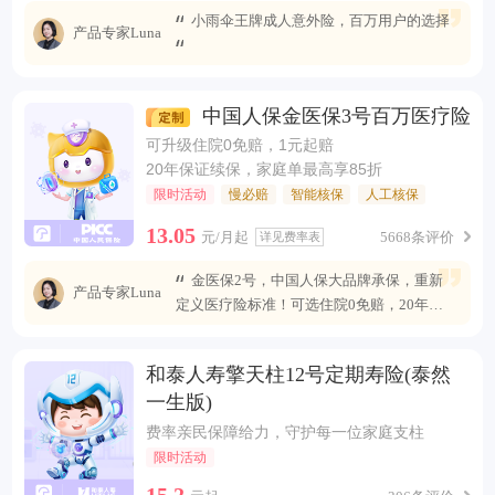
小雨伞王牌成人意外险，百万用户的选择
产品专家Luna
中国人保金医保3号百万医疗险
可升级住院0免赔，1元起赔
20年保证续保，家庭单最高享85折
限时活动
慢必赔
智能核保
人工核保
13.05
元/月起
5668条评价
详见费率表
金医保2号，中国人保大品牌承保，重新
产品专家Luna
定义医疗险标准！可选住院0免赔，20年安
心续保 ，保障全面升级，无惧未来医疗风
险。
和泰人寿擎天柱12号定期寿险(泰然
一生版)
费率亲民保障给力，守护每一位家庭支柱
限时活动
15.2