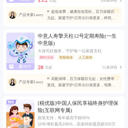
元起
306条评价
超低保费，健康告知宽松，百万保额百
产品专家Laney
元起。家庭守护/日常出行保更多，猝死可
赔最高400万
中意人寿擎天柱12号定期寿险(一生
中意版)
大保司好服务，守护每一位家庭支柱
限时活动
智能核保
人工核保
20
元起
52条评价
高配保障，百万保额百元起，女性费率
产品专家Laney
更优。家庭守护/日常出行保更多，驾乘自
燃也能赔
[税优版]中国人保民享福终身护理保
险(互联网专属)
政策支持，每年最高节税45%
10年增长最高186%，高发特疾最高赔320万