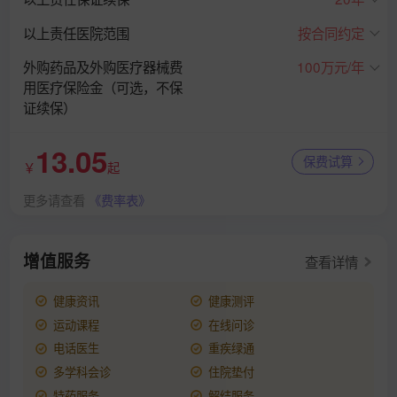
以上责任医院范围
按合同约定
外购药品及外购医疗器械费
100万元/年
用医疗保险金（可选，不保
证续保）
13.05
保费试算
￥
起
更多请查看
《费率表》
增值服务
查看详情
健康资讯
健康测评
运动课程
在线问诊
电话医生
重疾绿通
多学科会诊
住院垫付
特药服务
解结服务