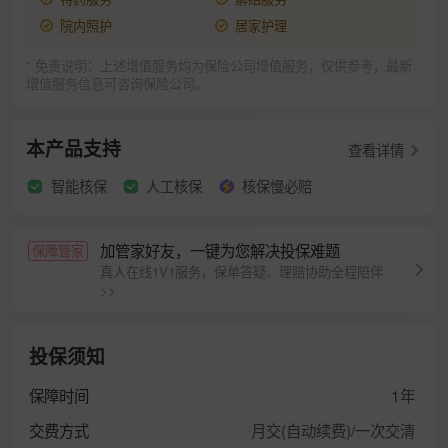
院内照护
居家护理
* 免责说明：上述增值服务均为保险公司增值服务，仅供参考，最新
增值服务信息可咨询保险公司。
本产品支持
查看详情
智能核保
人工核保
核保慢必赔
加管家好友，一键为您解决投保难题
保障管家
真人在线1V1服务，保单答疑、理赔协助全程陪伴
>>
投保须知
保障时间
1年
交费方式
月交(自动续费)/一次交清