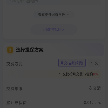
17%的用户选择投保
查看更多可选责任
+添加被保险人
选择投保方案
3
月交(自动续费)
年交
交费方式
年交比按月交费节省约
8%
一次交清
交费年限
0.01元
元
累计总保费