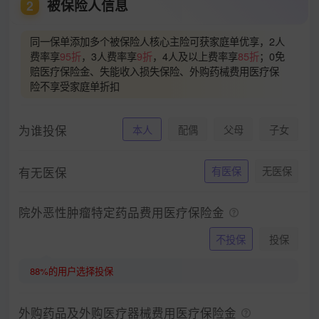
被保险人信息
2
同一保单添加多个被保险人核心主险可获家庭单优享，2人
费率享
95折
，3人费率享
9折
，4人及以上费率享
85折
；0免
赔医疗保险金、失能收入损失保险、外购药械费用医疗保
险不享受家庭单折扣
为谁投保
本人
配偶
父母
子女
有无医保
有医保
无医保
院外恶性肿瘤特定药品费用医疗保险金
不投保
投保
88%的用户选择投保
外购药品及外购医疗器械费用医疗保险金