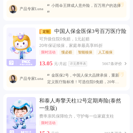
小雨伞王牌成人意外险，百万用户的选择
产品专家Luna
中国人保金医保3号百万医疗险
可升级住院0免赔，1元起赔
20年保证续保，家庭单最高享85折
限时活动
慢必赔
智能核保
人工核保
13.05
元/月起
5667条评价
详见费率表
金医保2号，中国人保大品牌承保，重新
产品专家Luna
定义医疗险标准！可选住院0免赔，20年安
心续保 ，保障全面升级，无惧未来医疗风
险。
和泰人寿擎天柱12号定期寿险(泰然
一生版)
费率亲民保障给力，守护每一位家庭支柱
限时活动
15.2