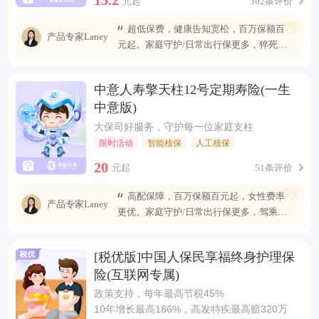
元起
302条评价
超低保费，健康告知宽松，百万保额百
产品专家Laney
元起。家庭守护/日常出行保更多，猝死可
赔最高400万
中意人寿擎天柱12号定期寿险(一生
中意版)
大保司好服务，守护每一位家庭支柱
限时活动
智能核保
人工核保
20
元起
51条评价
高配保障，百万保额百元起，女性费率
产品专家Laney
更优。家庭守护/日常出行保更多，驾乘自
燃也能赔
[税优版]中国人保民享福终身护理保
险(互联网专属)
政策支持，每年最高节税45%
10年增长最高186%，高发特疾最高赔320万