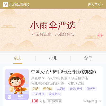
进入首页>
成人
少儿
父母
中国人保大护甲8号意外险(旗舰版)
央企承保，享小雨伞闪赔 + 慢必赔承诺
猝死等急性病身故可保，守护顶梁柱
闪赔
慢必赔
大品牌
100%赔付
保猝死
不限社保
家庭折扣
138
元起
399条评价
详见费率表