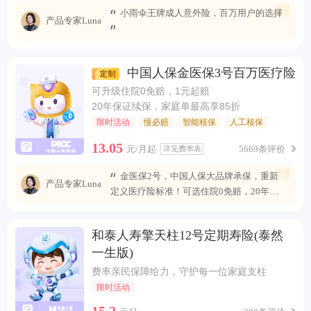
小雨伞王牌成人意外险，百万用户的选择
产品专家Luna
中国人保金医保3号百万医疗险
可升级住院0免赔，1元起赔
20年保证续保，家庭单最高享85折
限时活动
慢必赔
智能核保
人工核保
13.05
元/月起
5669条评价
详见费率表
金医保2号，中国人保大品牌承保，重新
产品专家Luna
定义医疗险标准！可选住院0免赔，20年安
心续保 ，保障全面升级，无惧未来医疗风
险。
和泰人寿擎天柱12号定期寿险(泰然
一生版)
费率亲民保障给力，守护每一位家庭支柱
限时活动
15.2