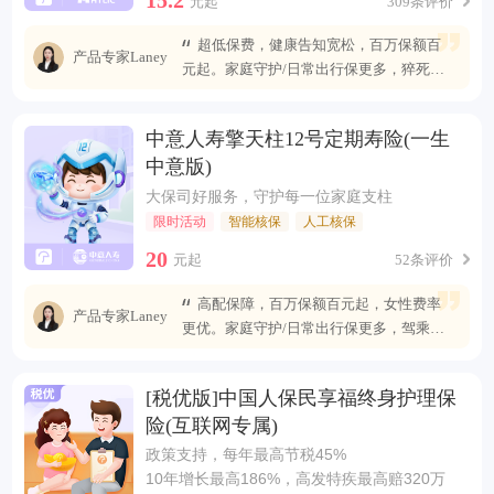
元起
309条评价
超低保费，健康告知宽松，百万保额百
产品专家Laney
元起。家庭守护/日常出行保更多，猝死可
赔最高400万
中意人寿擎天柱12号定期寿险(一生
中意版)
大保司好服务，守护每一位家庭支柱
限时活动
智能核保
人工核保
20
元起
52条评价
高配保障，百万保额百元起，女性费率
产品专家Laney
更优。家庭守护/日常出行保更多，驾乘自
燃也能赔
[税优版]中国人保民享福终身护理保
险(互联网专属)
政策支持，每年最高节税45%
10年增长最高186%，高发特疾最高赔320万