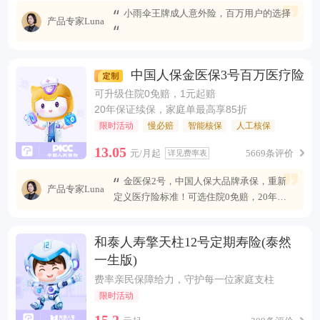
小雨伞王牌成人意外险，百万用户的选择
产品专家Luna
中国人保金医保3号百万医疗险
可升级住院0免赔，1元起赔
20年保证续保，家庭单最高享85折
限时活动
慢必赔
智能核保
人工核保
13.05
元/月起
5669条评价
详见费率表
金医保2号，中国人保大品牌承保，重新
产品专家Luna
定义医疗险标准！可选住院0免赔，20年安
心续保 ，保障全面升级，无惧未来医疗风
险。
和泰人寿擎天柱12号定期寿险(泰然
一生版)
费率亲民保障给力，守护每一位家庭支柱
限时活动
15.2