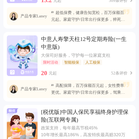
元起
309条评价
超低保费，健康告知宽松，百万保额百
产品专家Laney
元起。家庭守护/日常出行保更多，猝死可
赔最高400万
中意人寿擎天柱12号定期寿险(一生
中意版)
大保司好服务，守护每一位家庭支柱
限时活动
智能核保
人工核保
20
元起
52条评价
高配保障，百万保额百元起，女性费率
产品专家Laney
更优。家庭守护/日常出行保更多，驾乘自
燃也能赔
[税优版]中国人保民享福终身护理保
险(互联网专属)
政策支持，每年最高节税45%
10年增长最高186%，高发特疾最高赔320万