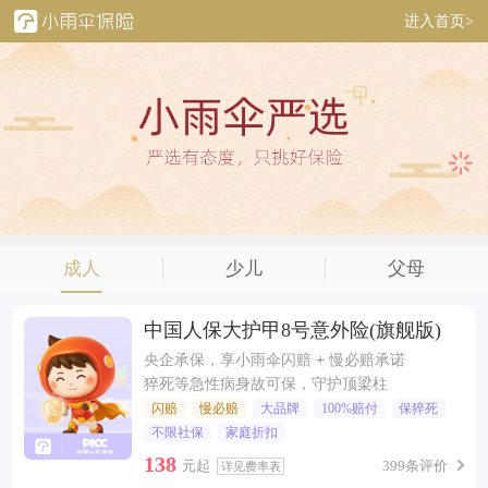
进入首页>
成人
少儿
父母
中国人保大护甲8号意外险(旗舰版)
央企承保，享小雨伞闪赔 + 慢必赔承诺
猝死等急性病身故可保，守护顶梁柱
闪赔
慢必赔
大品牌
100%赔付
保猝死
不限社保
家庭折扣
138
元起
399条评价
详见费率表