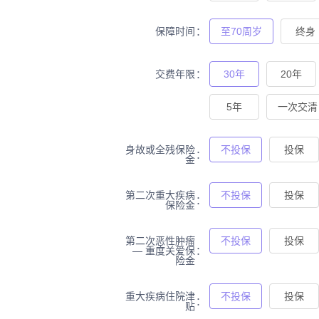
保障时间
至70周岁
终身
交费年限
30年
20年
5年
一次交清
身故或全残保险
不投保
投保
金
第二次重大疾病
不投保
投保
保险金
第二次恶性肿瘤
不投保
投保
— 重度关爱保
险金
重大疾病住院津
不投保
投保
贴