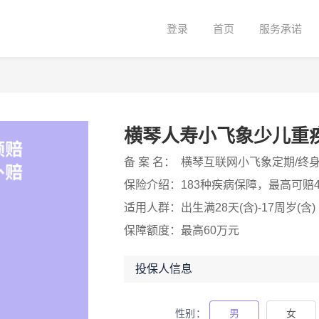
登录
首页
服务承诺
横琴人寿小飞象少儿重
备 案 名：
横琴互联网小飞象定期/终
保险介绍：
183种疾病保障，最高可赔4
适用人群：
出生满28天(含)-17周岁(含)
保障额度：
最高60万元
投保人信息
性别
男
女