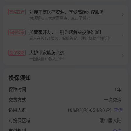
对接丰富医疗资源，享受高端医疗服务
高端医疗
为您解决三大就医痛点，点击了解>>
加管家好友，一键为您解决投保难题！
保障管家
真人在线1v1服务，保单答疑、理赔协助全程陪伴
大护甲家族怎么选
投保攻略
一图读懂10款大护甲
投保须知
保障时间
1年
交费方式
一次交清
适用人群
18周岁(含)-65周岁(含)
查询
可投保区域
限中国大陆
支付规则
查询