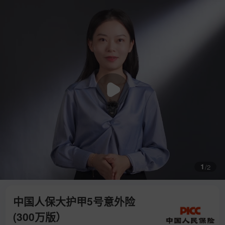
1
/
2
中国人保大护甲5号意外险
(300万版）