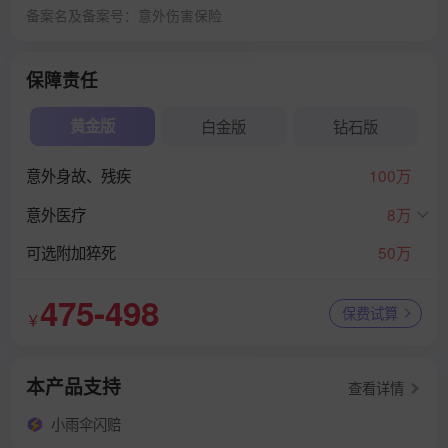
备案名及备案号：意外伤害保险
保障责任
黄金版
白金版
钻石版
意外身故、残疾
100万
意外医疗
8万
可选附加猝死
50万
475-498
保费试算
￥
本产品支持
查看详情
小雨伞闪赔